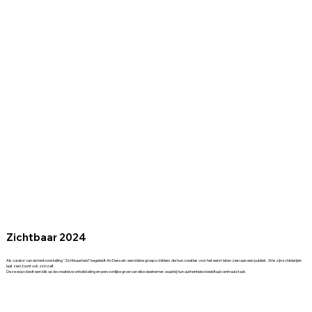
Zichtbaar 2024
Als curator van de tentoonstelling "Zichtbaarheid" begeleidt An Dessein een kleine groep schilders die hun creaties voor het eerst laten zien aan een publiek. Wie zijn schilderijen
laat zien, toont ook zichzelf.
Deze expo biedt een blik op de creatieve ontwikkeling en persoonlijke groei van elke deelnemer, waarbij hun authentieke beeldtaal centraal staat.