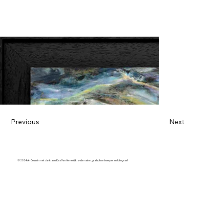
Previous
Next
© 2024 An Dessein met dank aan Kira Van Hemelrijk, webmaster, grafisch ontwerper en fotograaf